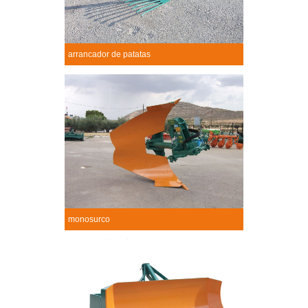
arrancador de patatas
Arrancador de patatas
+
monosurco
Monosurco
+