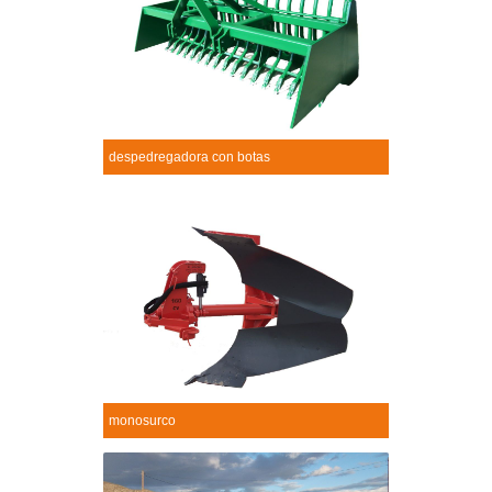
despedregadora con botas
Despedregadora con botas
+
monosurco
Monosurco
+