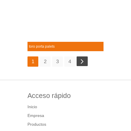
toro porta palets
Toro porta palets
+
1
2
3
4
Acceso rápido
Inicio
Empresa
Productos