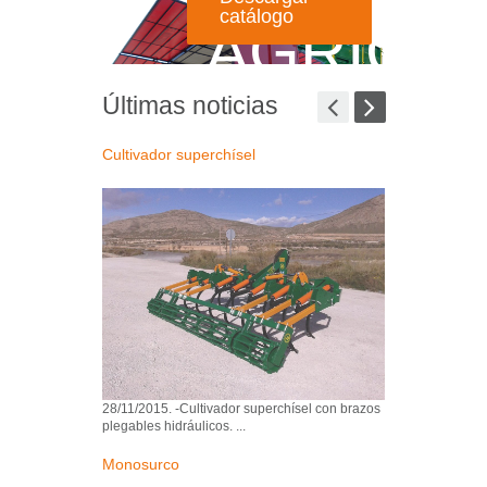
catálogo
AGRÍCO
Últimas noticias
Cultivador superchísel
Remolque turi
28/11/2015. -Cultivador superchísel con brazos
06/11/2015. -Rem
plegables hidráulicos. ...
Remolques Se
Monosurco