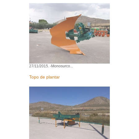
05/11/2015. -Rem
Remolque Tan
05/11/2015. -Re
Niveladora- D
2015
04/11/2015. -Ni
botella hidráulic
27/11/2015. -Monosurco...
Topo de plantar